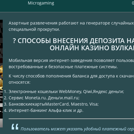
Microgaming
0
Азартные развлечения работают на генераторе случайных
специальной прокрутки.
? СПОСОБЫ ВНЕСЕНИЯ ДЕПОЗИТА Н
ОНЛАЙН КАЗИНО ВУЛКАН
Мобильная версия интернет-заведения позволяет пользов
востребованные и безопасные платежные системы.
К числу способов пополнения баланса для доступа к скача
относятся:
Электронные кошельки WebMoney, Qiwi,Яндекс деньги;
Сервис Moneta.ru, Деньги.mail.ru;
БанковскиекартыMasterCard, Maestro, Visa;
Интернет-банкинг Альфа-клик и др.
Пользователь может указать удобный платежный серви