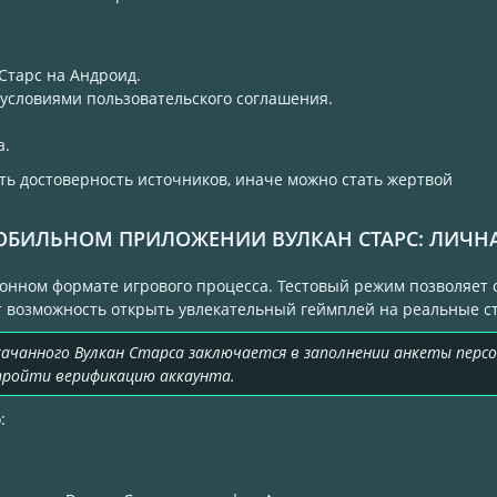
Старс на Андроид.
 условиями пользовательского соглашения.
а.
ть достоверность источников, иначе можно стать жертвой
МОБИЛЬНОМ ПРИЛОЖЕНИИ ВУЛКАН СТАРС: ЛИЧН
онном формате игрового процесса. Тестовый режим позволяет о
возможность открыть увлекательный геймплей на реальные ст
качанного Вулкан Старса заключается в заполнении анкеты пер
пройти верификацию аккаунта.
: