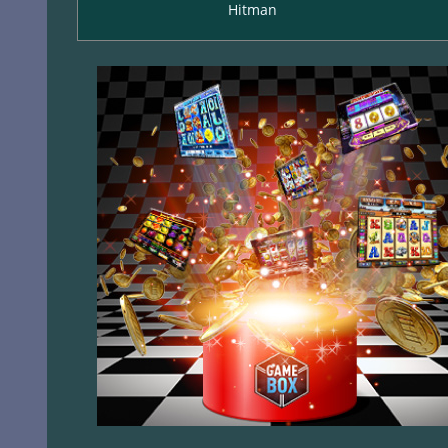
Hitman