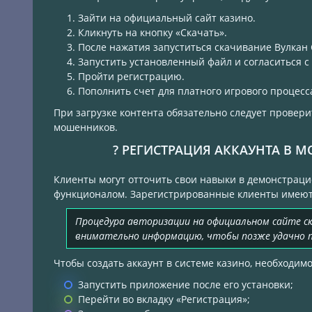
Зайти на официальный сайт казино.
Кликнуть на кнопку «Скачать».
После нажатия запуститься скачивание Вулкан 
Запустить установленный файл и согласиться с
Пройти регистрацию.
Пополнить счет для платного игрового процесс
При загрузке контента обязательно следует провери
мошенников.
? РЕГИСТРАЦИЯ АККАУНТА В 
Клиенты могут отточить свои навыки в демонстраци
функционалом. Зарегистрированные клиенты имеют 
Процедура авторизации на официальном сайте с
внимательно информацию, чтобы позже удачно 
Чтобы создать аккаунт в системе казино, необходимо
Запустить приложение после его установки;
Перейти во вкладку «Регистрация»;