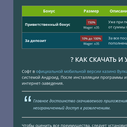
Бонус
Размер
Описан
Уже при п
150%
Приветственный бонус
от суммы 
Wager: x35
За все по
10% до 100%
За депозит
пополнени
Wager: x35
? КАК СКАЧАТЬ И
Софт в
официальной мобильной версии казино Вулк
системой Андроид. После инсталляции программы и
интернет-заведения.
Главное достоинство скачиваемого приложения
неограниченный доступ к развлечениям.
Чтобы оценить все преимущества, следует установи