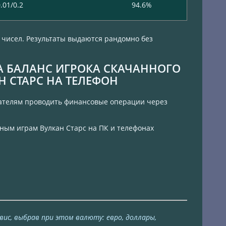
.01/0.2
94.6%
 чисел. Результаты выдаются рандомно без
А БАЛАНС ИГРОКА СКАЧАННОГО
 СТАРС НА ТЕЛЕФОН
ателям проводить финансовые операции через
нным играм Вулкан Старс на ПК и телефонах
с, выбрав при этом валюту: евро, доллары,