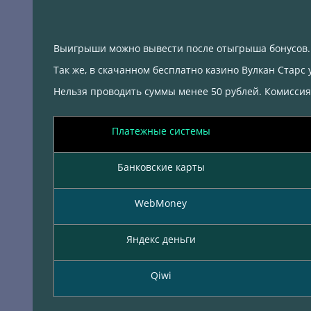
Выигрыши можно вывести после отыгрыша бонусов.
Так же, в скачанном бесплатно казино Вулкан Стар
Нельзя проводить суммы менее 50 рублей. Комиссия
Платежные системы
Банковские карты
WebMoney
Яндекс деньги
Qiwi