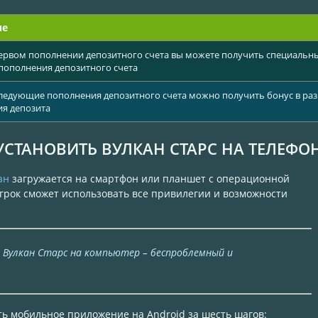
ие
ервом пополнении депозитного счета вы можете получить специальны
пополнения депозитного счета
следующие пополнения депозитного счета можно получить бонус в раз
я депозита
 УСТАНОВИТЬ ВУЛКАН СТАРС НА ТЕЛЕФО
ан
загружается на смартфон или планшет с операционной
грок сможет использовать все привилегии и возможности
 Вулкан Старс на компьютер – беспроблемный и
ть мобильное приложение на Android за шесть шагов: