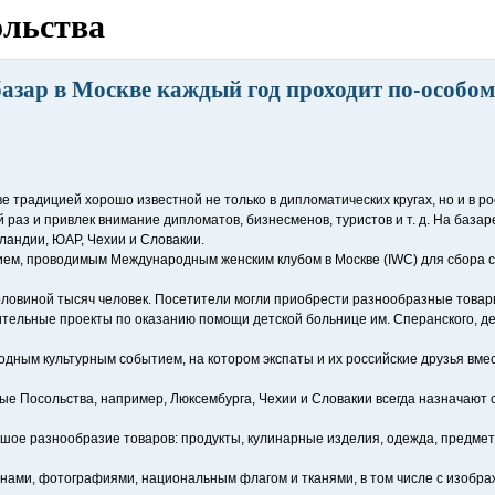
ольства
зар в Москве каждый год проходит по-особом
 традицией хорошо известной не только в дипломатических кругах, но и в р
й раз и привлек внимание дипломатов, бизнесменов, туристов и т. д. На базар
ландии, ЮАР, Чехии и Словакии.
ем, проводимым Международным женским клубом в Москве (IWC) для сбора с
оловиной тысяч человек. Посетители могли приобрести разнообразные товар
ительные проекты по оказанию помощи детской больнице им. Сперанского, де
дным культурным событием, на котором экспаты и их российские друзья вме
е Посольства, например, Люксембурга, Чехии и Словакии всегда назначают о
ое разнообразие товаров: продукты, кулинарные изделия, одежда, предметы
нами, фотографиями, национальным флагом и тканями, в том числе с изобр