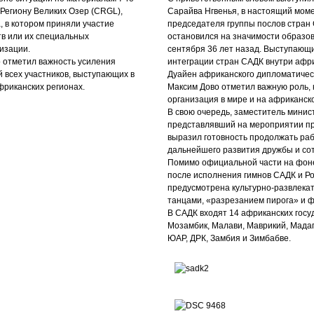
Региону Великих Озер (СRGL),
Сарайва Нгвенья, в настоящий мом
, в котором приняли участие
председателя группы послов стран 
тв или их специальных
остановился на значимости образо
изации.
сентября 36 лет назад. Выступающи
о отметил важность усиления
интеграции стран САДК внутри афри
 всех участников, выступающих в
Дуайен африканского дипломатическ
фриканских регионах.
Максим Дово отметил важную роль, 
организация в мире и на африканск
В свою очередь, заместитель минис
представлявший на мероприятии пр
выразил готовность продолжать ра
дальнейшего развития дружбы и со
Помимо официальной части на фоне
после исполнения гимнов САДК и Ро
предусмотрена культурно-развлека
танцами, «разрезанием пирога» и ф
В САДК входят 14 африканских госуд
Мозамбик, Малави, Маврикий, Мадаг
ЮАР, ДРК, Замбия и Зимбабве.