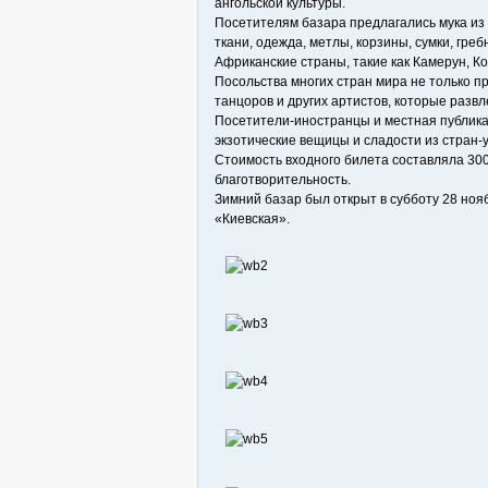
ангольской культуры.
Посетителям базара предлагались мука из 
ткани, одежда, метлы, корзины, сумки, гр
Африканские страны, такие как Камерун, Ко
Посольства многих стран мира не только п
танцоров и других артистов, которые развл
Посетители-иностранцы и местная публика
экзотические вещицы и сладости из стран-
Стоимость входного билета составляла 300
благотворительность.
Зимний базар был открыт в субботу 28 ноя
«Киевская».