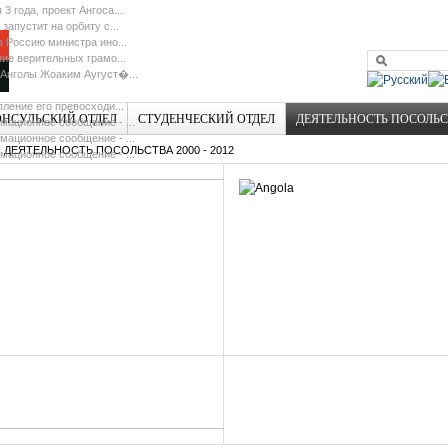
 3 года, проект Ангоса...
 запустит на орбиту с...
в Россию министра ино...
ие верительных грамо...
Анголы Жоаким Аугуст�...
ление его превосходи...
ОНСУЛЬСКИЙ ОТДЕЛ
СТУДЕНЧЕСКИЙ ОТДЕЛ
ДЕЯТЕЛЬНОСТЬ ПОСОЛЬ
ационное сообщение - ...
ационное сообщение - ...
ДЕЯТЕЛЬНОСТЬ ПОСОЛЬСТВА 2000 - 2012
ационное сообщение - ...