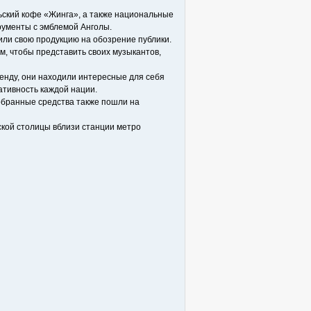
льский кофе «Жинга», а также национальные
трументы с эмблемой Анголы.
вили свою продукцию на обозрение публики.
м, чтобы представить своих музыкантов,
енду, они находили интересные для себя
ативность каждой нации.
Собранные средства также пошли на
йской столицы вблизи станции метро