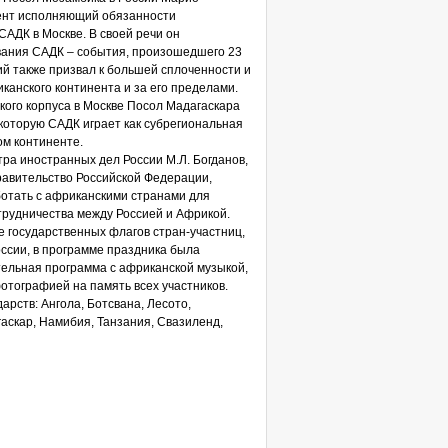
ент исполняющий обязанности
САДК в Москве. В своей речи он
вания САДК – события, произошедшего 23
й также призвал к большей сплоченности и
канского континента и за его пределами.
ого корпуса в Москве Посол Мадагаскара
которую САДК играет как субрегиональная
ом континенте.
тра иностранных дел России М.Л. Богданов,
авительство Российской Федерации,
ботать с африканскими странами для
трудничества между Россией и Африкой.
 государственных флагов стран-участниц,
ссии, в программе праздника была
тельная программа с африканской музыкой,
отографией на память всех участников.
арств: Ангола, Ботсвана, Лесото,
аскар, Намибия, Танзания, Свазиленд,