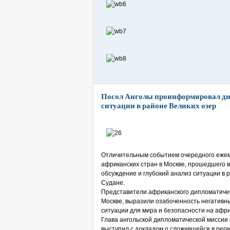
Посол Анголы проинформировал ди
ситуации в районе Великих озер
Отличительным событием очередного ежем
африканских стран в Москве, прошедшего в 
обсуждение и глубокий анализ ситуации в 
Судане.
Представители африканского дипломатическ
Москве, выразили озабоченность негатив
ситуации для мира и безопасности на афри
Глава ангольской дипломатической миссии
выступил с докладом о сложившейся в реги