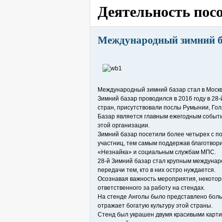
Деятельность пос
Международный зимний ба
Международный зимний базар стал в Москве
Зимний базар проводился в 2016 году в 28-
стран, присутствовали послы Румынии, Гол
Базар является главным ежегодным событи
этой организации.
Зимний базар посетили более четырех с п
участниц, тем самым поддержав благотвор
«Незнайка» и социальным службам МПС.
28-й Зимний базар стал крупным междунаро
передачи тем, кто в них остро нуждается.
Осознавая важность мероприятия, некоторы
ответственного за работу на стендах.
На стенде Анголы было представлено больш
отражает богатую культуру этой страны.
Стенд был украшен двумя красивыми карти