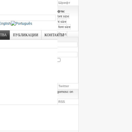
Шрифт
Размер шрифта:
Вход
СТВА
ПУБЛИКАЦИИ
КОНТАКТЫ
Логин
Пароль
Запомнить меня
Забыли пароль?
Забыли логин?
Twitter
Follow angomosc on
Twitter
RSS