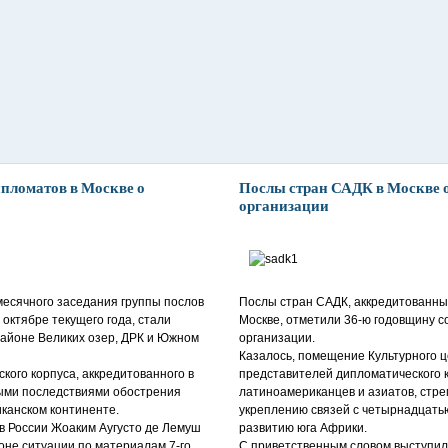
пломатов в Москве о
Послы стран САДК в Москве 
организации
есячного заседания группы послов
Послы стран САДК, аккредитованны
октябре текущего года, стали
Москве, отметили 36-ю годовщину с
районе Великих озер, ДРК и Южном
организации.
Казалось, помещение Культурного ц
ого корпуса, аккредитованного в
представителей дипломатического к
ными последствиями обострения
латиноамериканцев и азиатов, стр
канском континенте.
укреплению связей с четырнадцать
 в России Жоаким Аугусто де Лемуш
развитию юга Африки.
оне ситуации по материалам 7-го
С приветственным словом выступил