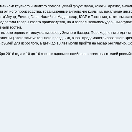
маниоки крупного и мелкого помола, дикий фрукт мукуа, кокосы, арахис, анго
ебни ручного производства, традиционные ангольские куклы, музыкальные инс
т-д'Ивуар, Египет, Гана, Намибия, Мадагаскар, ЮАР и Танзания, также выста
редлагали товары своего производства, но и воспользовались удобным случае
екали гостей.
 высоко оценили теплую атмосферу Зимнего базара. Переходя от стенда к ст
участниц этого замечательного праздника, вновь продемонстрировавшего кре
 рублей для взрослого, а дети до 10 лет могли пройти на базар бесплатно. 
бря 2016 года с 10 до 16 часов в одном из наиболее известных отелей росси