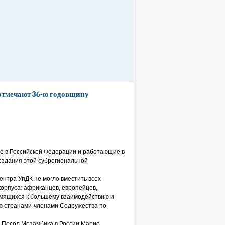
отмечают 36-ю годовщину
е в Российской Федерации и работающие в
оздания этой субрегиональной
ентра УпДК не могло вместить всех
орпуса: африканцев, европейцев,
емящихся к большему взаимодействию и
ю странами-членами Содружества по
 Посол Мозамбика в России Марио