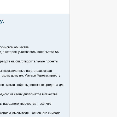
у.
оссийском обществе.
е, в котором участвовали посольства 56
редств на благотворительные проекты
ы, выставленные на стендах стран-
тскому дому им. Матери Терезы, приюту
сте смогли собрать денежные средства для
дного из своих дипломатов в качестве
 народного творчества – все, что
ажением Мыслителя – основного символа