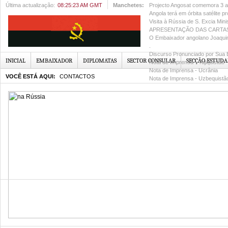
Última actualização:
08:25:23 AM GMT
Manchetes:
Projecto Angosat comemora 3 a
Angola terá em órbita satélite pr
Visita à Rússia de S. Excia Min
APRESENTAÇÃO DAS CARTAS 
O Embaixador angolano Joaquim
.
Discurso Pronunciado por Sua E
INICIAL
EMBAIXADOR
DIPLOMATAS
SECTOR CONSULAR
SECÇÃO ESTUDA
Nota de Imprensa - Tajiquistão
Nota de Imprensa - Ucrânia
VOCÊ ESTÁ AQUI:
CONTACTOS
Nota de Imprensa - Uzbequistã