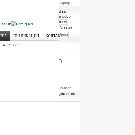
Шрифт
Размер шрифта:
Вход
СТВА
ПУБЛИКАЦИИ
КОНТАКТЫ
Логин
Е АНГОЛЫ 31
Пароль
Запомнить меня
Забыли пароль?
Забыли логин?
Twitter
Follow angomosc on
Twitter