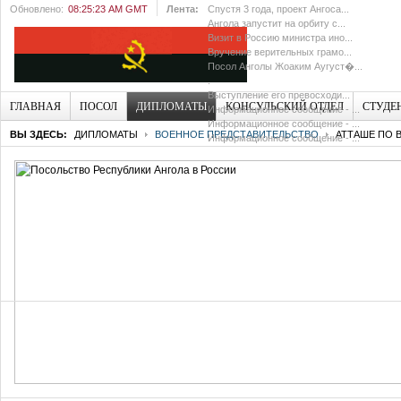
Обновлено:
08:25:23 AM GMT
Лента:
Спустя 3 года, проект Ангоса...
Ангола запустит на орбиту с...
Визит в Россию министра ино...
Вручение верительных грамо...
Посол Анголы Жоаким Аугуст�...
.
Выступление его превосходи...
ГЛАВНАЯ
ПОСОЛ
ДИПЛОМАТЫ
КОНСУЛЬСКИЙ ОТДЕЛ
СТУДЕ
Информационное сообщение - ...
Информационное сообщение - ...
ВЫ ЗДЕСЬ:
ДИПЛОМАТЫ
ВОЕННОЕ ПРЕДСТАВИТЕЛЬСТВО
АТТАШЕ ПО 
Информационное сообщение - ...