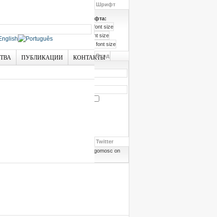
Шрифт
Размер шрифта:
Вход
СТВА
ПУБЛИКАЦИИ
КОНТАКТЫ
Логин
Пароль
Запомнить меня
Забыли пароль?
Забыли логин?
Twitter
Follow angomosc on
Twitter