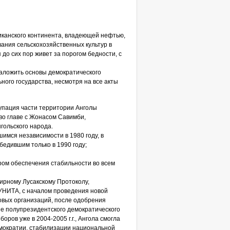
иканского континента, владеющей нефтью,
ания сельскохозяйственных культур в
до сих пор живет за порогом бедности, с
заложить основы демократического
ного государства, несмотря на все акты
купация части территории Анголы
во главе с Жонасом Савимби,
гольского народа.
имся независимости в 1980 году, в
бедившим только в 1990 году;
ром обеспечения стабильности во всем
ирному Лусакскому Протоколу,
НИТА, с началом проведения новой
овых организаций, после одобрения
е полупрезидентского демократического
ров уже в 2004-2005 г.г., Ангола смогла
емократии, стабилизации национальной