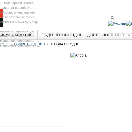
 3 года, проект Ангоса...
 запустит на орбиту с...
в Россию министра ино...
ие верительных грамо...
Анголы Жоаким Аугуст�...
ление его превосходи...
ОНСУЛЬСКИЙ ОТДЕЛ
СТУДЕНЧЕСКИЙ ОТДЕЛ
ДЕЯТЕЛЬНОСТЬ ПОСОЛЬ
ационное сообщение - ...
ационное сообщение - ...
ГОЛЕ
ОБЩИЕ СВЕДЕНИЯ
АНГОЛА СЕГОДНЯ
ационное сообщение - ...