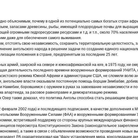
удно объяснимым, почему в одной из потенциально самых богатых стран афр
рьем, запасами древесины, рыбы, имеющей плодородные почвы для выращив
ей огромными гидроресурсами ресурсами и т.д. и т.п., около 70% населения 
ыми даже для обеспечения самого выживания.
ым, отстоять свою независимость, сохранить территориальную целостность, 
инение ангольского народа в решении задачи по созданию единого националь
илизации положения в стране, предпринятым за последние 25 лет.
ых армий, заирской на севере и южноафриканской на юге, в 1975 году, ни ок
ющая деятельность последнего времени вооруженных формирований УНИТА, 
систского режима Южной Африки и администрации США, не сломили волю ан
ени, ангольские власти оказывали постоянную помощь борцам Зимбабве, добивш
 Намибии, боровшимся с оружием в руках за завоевание независимости и по
а апартеида, за расовое равноправие и демократизацию режима.
х Озер также доказал, что политика Анголы способна стать решающим факто
 февраля 2002 года) и последующего подписания, в качестве дополнения к М
нгольскими Вооруженными Силами (ФАА) и вооруженными формированиями У
ономики, встретившей поддержку со стороны крупных международных финанс
нципов пересмотра Конституционного Закона (законодательное закреплени
ономике), а также в связи с объявлением возможности проведения новых выбо
Президент РА охарактеризовал как “фазу установления мира, консолидации д