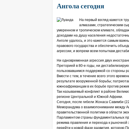
Ангола сегодня
На первый взгляд кажется тр
алмазами, стратегическим сы
умеренном и тропическом климате, обладающ
доходами на душу населения недостаточн
Анголе удалось, и это кажется самым важн
правового государства и обеспечить объед
агрессии, и вопреки всем попыткам дестаб
Ни одновременная агрессия двух иностранн
Преторией в 80-е годы, ни дестабилизиру
пользовавшимся поддержкой со стороны ра
Вмести с тем, в течение всего этого врем
результате вооруженной борьбы; патриотам
южноафриканцам в их борьбе против режим
Так называемый конфликт в районе Велики
регионе Центральной и Южной Африки.
Сегодня, после гибели Жонаса Савимби (22
Меморандума о взаимопонимании между А
правительственной политики в области эк
Парламентом страны фундаментальных при
режима правления и перехода к рыночной эк
перейти к новой фазе развития, которую 