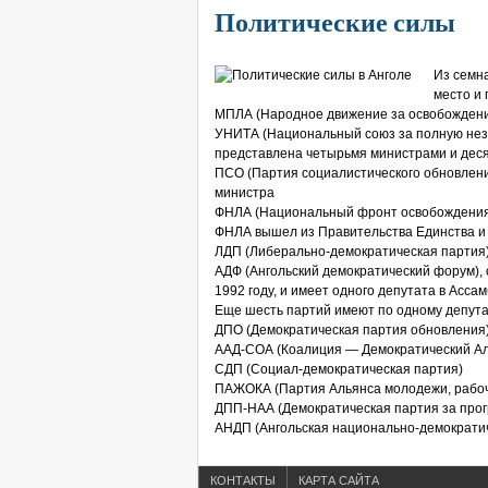
Политические силы
Из семна
место и
МПЛА (Народное движение за освобождение
УНИТА (Национальный союз за полную неза
представлена четырьмя министрами и дес
ПСО (Партия социалистического обновлени
министра
ФНЛА (Национальный фронт освобождения Ан
ФНЛА вышел из Правительства Единства 
ЛДП (Либерально-демократическая партия)
АДФ (Ангольский демократический форум),
1992 году, и имеет одного депутата в Асса
Еще шесть партий имеют по одному депута
ДПО (Демократическая партия обновления
ААД-СОА (Коалиция — Демократический Ал
СДП (Социал-демократическая партия)
ПАЖОКА (Партия Альянса молодежи, рабоч
ДПП-НАА (Демократическая партия за прог
АНДП (Ангольская национально-демократи
КОНТАКТЫ
КАРТА САЙТА