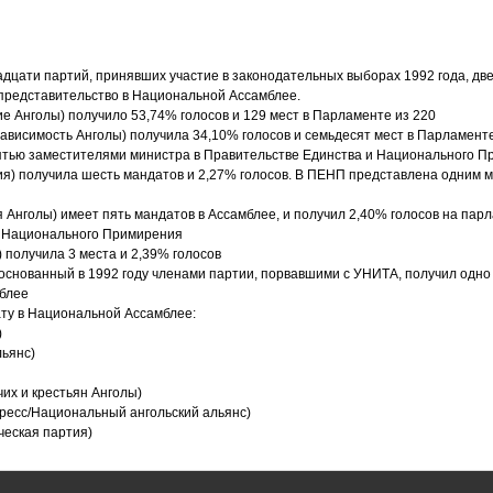
дцати партий, принявших участие в законодательных выборах 1992 года, две
 представительство в Национальной Ассамблее.
 Анголы) получило 53,74% голосов и 129 мест в Парламенте из 220
висимость Анголы) получила 34,10% голосов и семьдесят мест в Парламенте
ятью заместителями министра в Правительстве Единства и Национального 
я) получила шесть мандатов и 2,27% голосов. В ПЕНП представлена одним 
голы) имеет пять мандатов в Ассамблее, и получил 2,40% голосов на парлам
и Национального Примирения
 получила 3 места и 2,39% голосов
 основанный в 1992 году членами партии, порвавшими с УНИТА, получил одно
мблее
ту в Национальной Ассамблее:
)
ьянс)
их и крестьян Анголы)
ресс/Национальный ангольский альянс)
ческая партия)