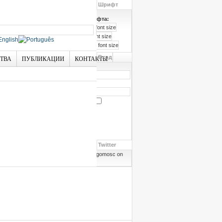
Шрифт
Размер шрифта:
Вход
СТВА
ПУБЛИКАЦИИ
КОНТАКТЫ
Логин
Пароль
Запомнить меня
Забыли пароль?
Забыли логин?
Twitter
Follow angomosc on
Twitter