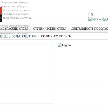
 3 года, проект Ангоса...
 запустит на орбиту с...
в Россию министра ино...
ие верительных грамо...
Анголы Жоаким Аугуст�...
ление его превосходи...
ОНСУЛЬСКИЙ ОТДЕЛ
СТУДЕНЧЕСКИЙ ОТДЕЛ
ДЕЯТЕЛЬНОСТЬ ПОСОЛЬ
ационное сообщение - ...
ационное сообщение - ...
ГОЛЕ
ОБЩИЕ СВЕДЕНИЯ
ПОЛИТИЧЕСКИЕ СИЛЫ
ационное сообщение - ...