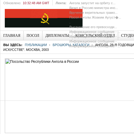
Обновлено:
10:32:48 AM GMT
Лента:
Ангола запустит на орбиту с...
Визит в Россию министра ино...
Вручение верительных грамо...
Посол Анголы Жоаким Аугуст�...
.
Выступление его превосходи...
Информационное сообщение - ...
ГЛАВНАЯ
ПОСОЛ
ДИПЛОМАТЫ
КОНСУЛЬСКИЙ ОТДЕЛ
СТУДЕ
Информационное сообщение - ...
Информационное сообщение - ...
ВЫ ЗДЕСЬ:
ПУБЛИКАЦИИ
БРОШЮРЫ, КАТАЛОГИ
АНГОЛА. 28-Я ГОДОВЩ
Информационное сообщение - ...
ИСКУССТВЕ". МОСКВА, 2003