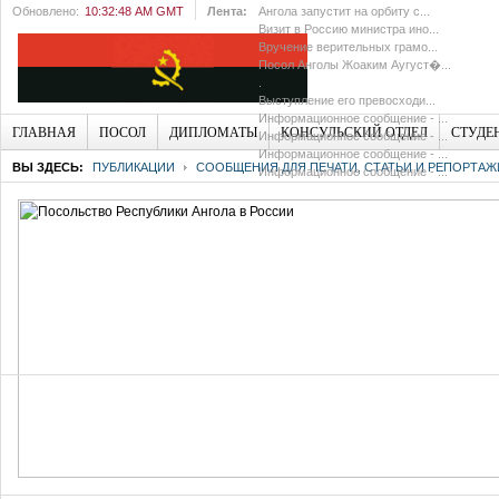
Обновлено:
10:32:48 AM GMT
Лента:
Ангола запустит на орбиту с...
Визит в Россию министра ино...
Вручение верительных грамо...
Посол Анголы Жоаким Аугуст�...
.
Выступление его превосходи...
Информационное сообщение - ...
ГЛАВНАЯ
ПОСОЛ
ДИПЛОМАТЫ
КОНСУЛЬСКИЙ ОТДЕЛ
СТУДЕ
Информационное сообщение - ...
Информационное сообщение - ...
ВЫ ЗДЕСЬ:
ПУБЛИКАЦИИ
СООБЩЕНИЯ ДЛЯ ПЕЧАТИ, СТАТЬИ И РЕПОРТАЖ
Информационное сообщение - ...