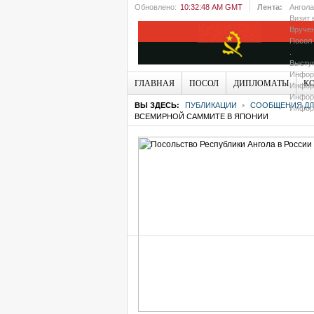
Обновлено:
10:32:48 AM GMT
Лента:
Ангола
Визит 
Вручен
Посол 
.
Выступ
Информ
ГЛАВНАЯ
ПОСОЛ
ДИПЛОМАТЫ
К
Информ
Информ
ВЫ ЗДЕСЬ:
ПУБЛИКАЦИИ
СООБЩЕНИЯ ДЛЯ
Информ
ВСЕМИРНОЙ САММИТЕ В ЯПОНИИ