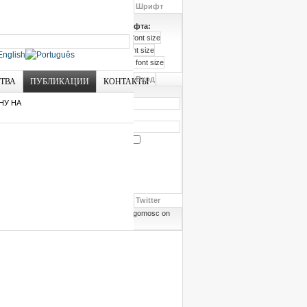
Шрифт
Размер шрифта:
Вход
СТВА
ПУБЛИКАЦИИ
КОНТАКТЫ
Логин
НУ НА
Пароль
Запомнить меня
Забыли пароль?
Забыли логин?
Twitter
Follow angomosc on
Twitter