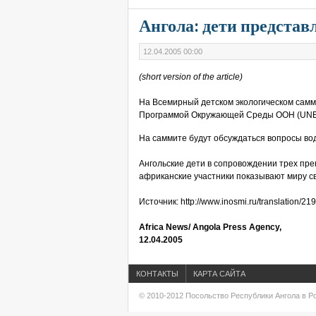
Ангола: дети представ
12.04.2005 00:00
(short version of the article)
На Всемирный детском экологическом самми
Программой Окружающей Среды ООН (UNEP).
На саммите будут обсуждаться вопросы вод
Ангольские дети в сопровождении трех пре
африканские участники показывают миру св
Источник: http://www.inosmi.ru/translation/21
Africa News/ Angola Press Agency,
12.04.2005
КОНТАКТЫ
КАРТА САЙТА
© 2010-2012 Посольство Республики Ангола в Р