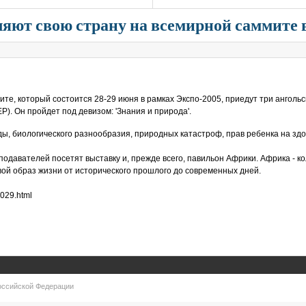
ляют свою страну на всемирной саммите
те, который состоится 28-29 июня в рамках Экспо-2005, приедут три анголь
 Он пройдет под девизом: 'Знания и природа'.
ы, биологического разнообразия, природных катастроф, прав ребенка на здо
подавателей посетят выставку и, прежде всего, павильон Африки. Африка - к
ой образ жизни от исторического прошлого до современных дней.
9029.html
оссийской Федерации