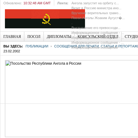
Обновлено:
10:32:48 AM GMT
Лента:
Ангола запустит на орбиту с...
Визит в Россию министра ино...
Вручение верительных грамо...
Посол Анголы Жоаким Аугуст�...
.
Выступление его превосходи...
Информационное сообщение - ...
ГЛАВНАЯ
ПОСОЛ
ДИПЛОМАТЫ
КОНСУЛЬСКИЙ ОТДЕЛ
СТУДЕ
Информационное сообщение - ...
Информационное сообщение - ...
ВЫ ЗДЕСЬ:
ПУБЛИКАЦИИ
СООБЩЕНИЯ ДЛЯ ПЕЧАТИ, СТАТЬИ И РЕПОРТАЖ
Информационное сообщение - ...
23.02.2002