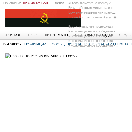
Обновлено:
10:32:48 AM GMT
Лента:
Ангола запустит на орбиту с...
Визит в Россию министра ино...
Вручение верительных грамо...
Посол Анголы Жоаким Аугуст�...
.
Выступление его превосходи...
Информационное сообщение - ...
ГЛАВНАЯ
ПОСОЛ
ДИПЛОМАТЫ
КОНСУЛЬСКИЙ ОТДЕЛ
СТУДЕ
Информационное сообщение - ...
Информационное сообщение - ...
ВЫ ЗДЕСЬ:
ПУБЛИКАЦИИ
СООБЩЕНИЯ ДЛЯ ПЕЧАТИ, СТАТЬИ И РЕПОРТАЖ
Информационное сообщение - ...