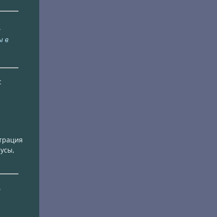
,
ы в
с
трация
усы,
а