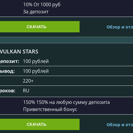
10% От 1000 руб
За депозит
Обзор и от
СКАЧАТЬ
VULKAN STARS
епозит:
100 рублей
Вывод:
100 рублей
220+
роков:
RU
150% 150% на любую сумму депозита
Приветственный бонус
Обзор и от
СКАЧАТЬ