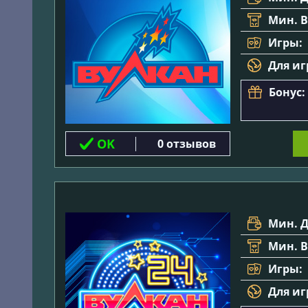
Мин. 
Игры:
Для иг
Бонус:
OK
0 отзывов
Мин. Д
Мин. 
Игры:
Для иг