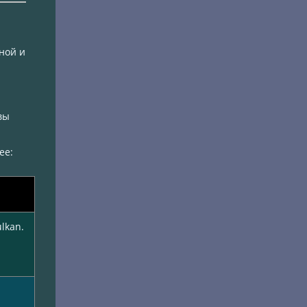
ной и
вы
ее:
lkan.