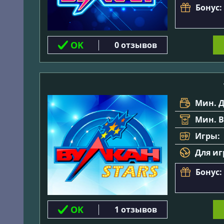
Бонус:
OK
0 отзывов
Мин. Д
Мин. 
Игры:
Для иг
Бонус:
OK
1 отзывов