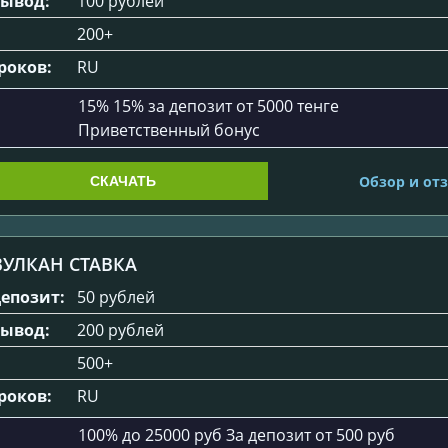
Вывод:
100 рублей
200+
роков:
RU
15% 15% за депозит от 5000 тенге
Приветственный бонус
Обзор и от
СКАЧАТЬ
ВУЛКАН СТАВКА
епозит:
50 рублей
Вывод:
200 рублей
500+
роков:
RU
100% до 25000 руб За депозит от 500 руб