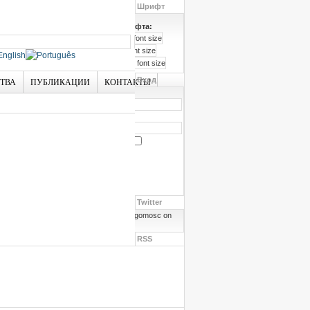
Шрифт
Размер шрифта:
Вход
СТВА
ПУБЛИКАЦИИ
КОНТАКТЫ
Логин
Пароль
Запомнить меня
Забыли пароль?
Забыли логин?
Twitter
Follow angomosc on
Twitter
RSS