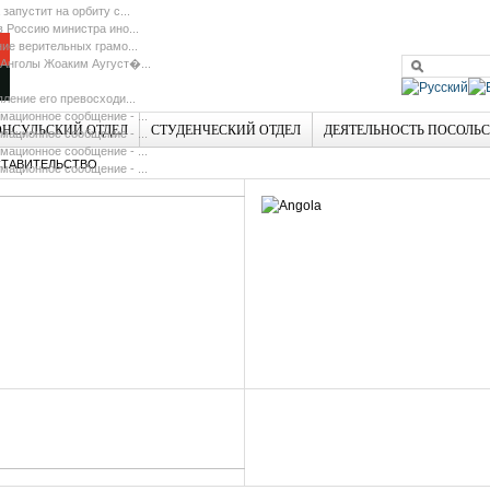
 запустит на орбиту с...
в Россию министра ино...
ие верительных грамо...
Анголы Жоаким Аугуст�...
ление его превосходи...
ационное сообщение - ...
ОНСУЛЬСКИЙ ОТДЕЛ
СТУДЕНЧЕСКИЙ ОТДЕЛ
ДЕЯТЕЛЬНОСТЬ ПОСОЛЬ
ационное сообщение - ...
ационное сообщение - ...
ТАВИТЕЛЬСТВО
ационное сообщение - ...