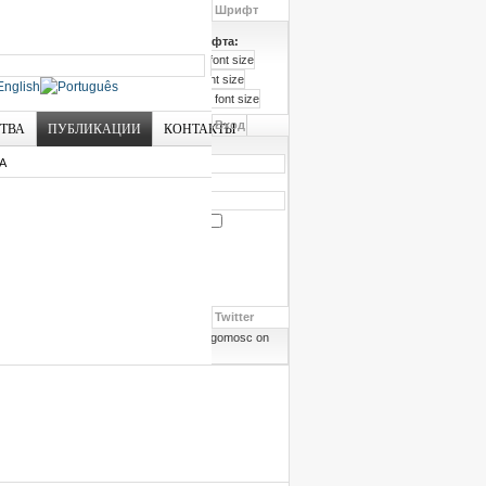
Шрифт
Размер шрифта:
Вход
СТВА
ПУБЛИКАЦИИ
КОНТАКТЫ
Логин
А
Пароль
Запомнить меня
Забыли пароль?
Забыли логин?
Twitter
Follow angomosc on
Twitter