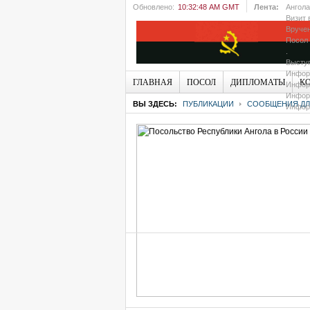
Обновлено:
10:32:48 AM GMT
Лента:
Ангола
Визит 
Вручен
Посол 
.
Выступ
Информ
ГЛАВНАЯ
ПОСОЛ
ДИПЛОМАТЫ
К
Информ
Информ
ВЫ ЗДЕСЬ:
ПУБЛИКАЦИИ
СООБЩЕНИЯ ДЛЯ
Информ