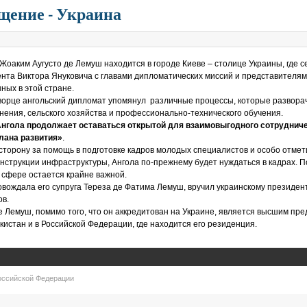
щение - Украина
оаким Аугусто де Лемуш находится в городе Киеве – столице Украины, где се
ента Виктора Януковича с главами дипломатических миссий и представителям
ных в этой стране.
ворце ангольский дипломат упомянул различные процессы, которые разворачи
ения, сельского хозяйства и профессионально-технического обучения.
нгола продолжает оставаться открытой для взаимовыгодного сотрудниче
лана развития»
.
торону за помощь в подготовке кадров молодых специалистов и особо отметил
онструкции инфраструктуры, Ангола по-прежнему будет нуждаться в кадрах. П
 сфере остается крайне важной.
овождала его супруга Тереза де Фатима Лемуш, вручил украинскому президент
ов.
е Лемуш, помимо того, что он аккредитован на Украине, является высшим пре
кистан и в Российской Федерации, где находится его резиденция.
оссийской Федерации