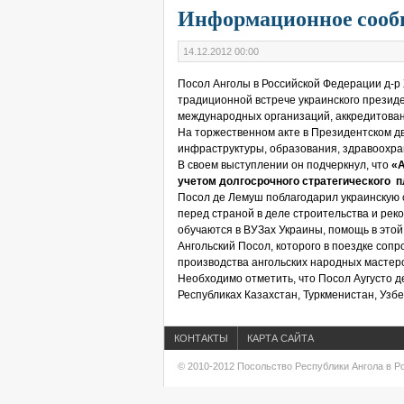
Информационное сооб
14.12.2012 00:00
Посол Анголы в Российской Федерации д-р Ж
традиционной встрече украинского презид
международных организаций, аккредитован
На торжественном акте в Президентском д
инфраструктуры, образования, здравоохран
В своем выступлении он подчеркнул, что
«А
учетом долгосрочного стратегического п
Посол де Лемуш поблагодарил украинскую с
перед страной в деле строительства и рек
обучаются в ВУЗах Украины, помощь в этой
Ангольский Посол, которого в поездке сопр
производства ангольских народных мастер
Необходимо отметить, что Посол Аугусто д
Республиках Казахстан, Туркменистан, Узбе
КОНТАКТЫ
КАРТА САЙТА
© 2010-2012 Посольство Республики Ангола в Р